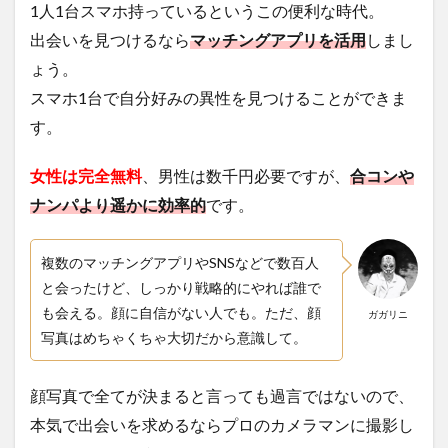
1人1台スマホ持っているというこの便利な時代。
出会いを見つけるなら
マッチングアプリを活用
しまし
ょう。
スマホ1台で自分好みの異性を見つけることができま
す。
女性は完全無料
、男性は数千円必要ですが、
合コンや
ナンパより遥かに効率的
です。
複数のマッチングアプリやSNSなどで数百人
と会ったけど、しっかり戦略的にやれば誰で
も会える。顔に自信がない人でも。ただ、顔
ガガリニ
写真はめちゃくちゃ大切だから意識して。
顔写真で全てが決まると言っても過言ではないので、
本気で出会いを求めるならプロのカメラマンに撮影し