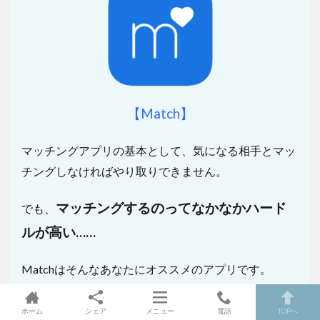
【Match】
マッチングアプリの基本として、気になる相手とマッ
チングしなければやり取りできません。
マッチングするのってなかなかハード
でも、
ルが高い……
Matchはそんなあなたにオススメのアプリです。
なぜなら、
マッチングしなくてもメッセージの送信が
可能
なので。
ホーム
シェア
メニュー
電話
TOPへ