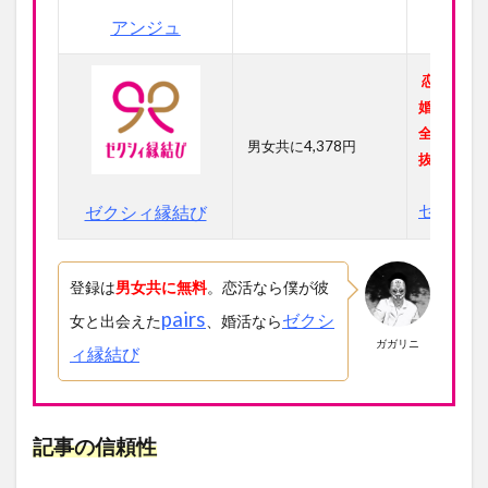
アンジュ
恋活感覚
婚活がで
全なアプ
男女共に4,378円
抜群！
ゼクシィ
ゼクシィ縁結び
登録は
男女共に無料
。恋活なら僕が彼
pairs
ゼクシ
女と出会えた
、婚活なら
ガガリニ
ィ縁結び
記事の信頼性