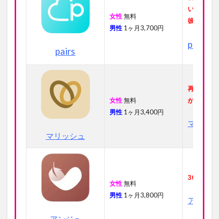
いたい初
女性
無料
彼女と出
男性
1ヶ月3,700円
pairs
pairs
再婚や婚
女性
無料
が多い
男性
1ヶ月3,400円
マリッシ
マリッシュ
30歳以上
女性
無料
男性
1ヶ月3,800円
アンジュ
アンジュ