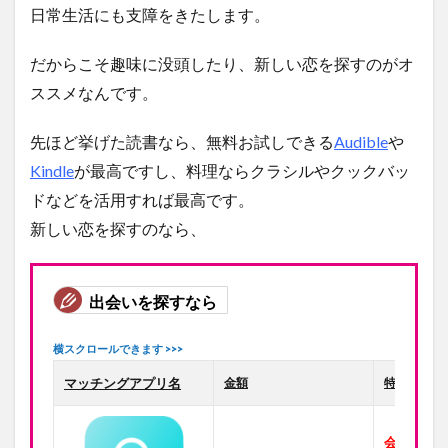
日常生活にも支障をきたします。
だからこそ趣味に没頭したり、新しい恋を探すのがオ
ススメなんです。
先ほど挙げた読書なら、無料お試しできる
Audible
や
Kindle
が最高ですし、料理ならクラシルやクックバッ
ドなどを活用すれば最高です。
新しい恋を探すのなら、
出会いを探すなら
マッチングアプリ名
金額
特徴
会員数1,