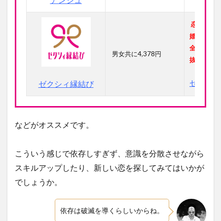
恋活感覚
婚活がで
全なアプ
男女共に4,378円
抜群！
ゼクシィ
ゼクシィ縁結び
などがオススメです。
こういう感じで依存しすぎず、意識を分散させながら
スキルアップしたり、新しい恋を探してみてはいかが
でしょうか。
依存は破滅を導くらしいからね。