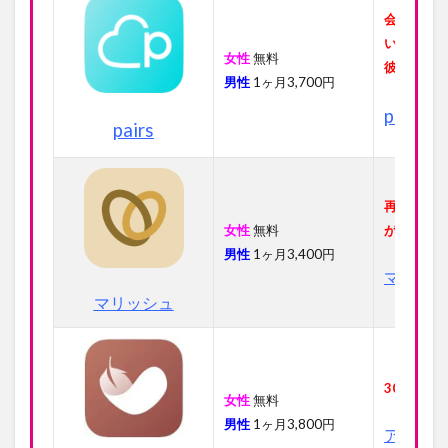
会員数1,
いたい初
女性
無料
彼女と出
男性
1ヶ月3,700円
pairs
pairs
再婚や婚
女性
無料
が多い
男性
1ヶ月3,400円
マリッシ
マリッシュ
30歳以上
女性
無料
男性
1ヶ月3,800円
アンジュ