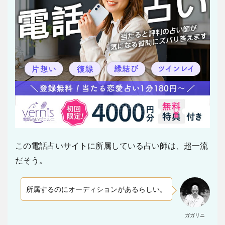
この電話占いサイトに所属している占い師は、超一流
だそう。
所属するのにオーディションがあるらしい。
ガガリニ