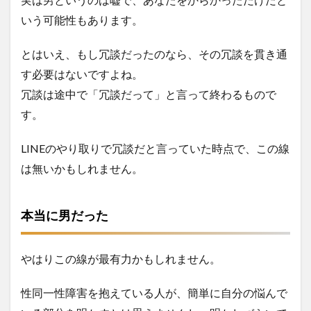
いう可能性もあります。
とはいえ、もし冗談だったのなら、その冗談を貫き通
す必要はないですよね。
冗談は途中で「冗談だって」と言って終わるもので
す。
LINEのやり取りで冗談だと言っていた時点で、この線
は無いかもしれません。
本当に男だった
やはりこの線が最有力かもしれません。
性同一性障害を抱えている人が、簡単に自分の悩んで