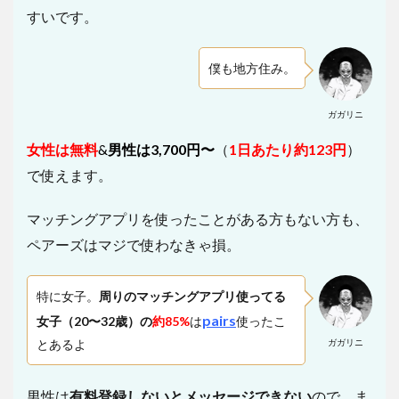
すいです。
僕も地方住み。
ガガリニ
女性は無料
&
男性は3,700円〜
（
1日あたり約123円
）
で使えます。
マッチングアプリを使ったことがある方もない方も、
ペアーズはマジで使わなきゃ損。
特に女子。
周りのマッチングアプリ使ってる
pairs
女子（20〜32歳）の
約85%
は
使ったこ
とあるよ
ガガリニ
男性は
有料登録しないとメッセージできない
ので、ま