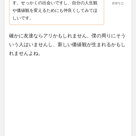
す。せっかくの出会いですし、自分の人生観
ガガリニ
や価値観を変えるためにも仲良くしてみてほ
しいです。
確かに友達ならアリかもしれません。僕の周りにそう
いう人はいませんし、新しい価値観が生まれるかもし
れませんよね。