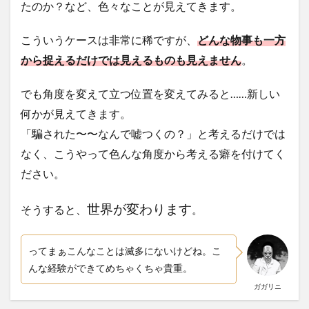
たのか？など、色々なことが見えてきます。
こういうケースは非常に稀ですが、
どんな物事も一方
から捉えるだけでは見えるものも見えません
。
でも角度を変えて立つ位置を変えてみると……新しい
何かが見えてきます。
「騙された〜〜なんで嘘つくの？」と考えるだけでは
なく、こうやって色んな角度から考える癖を付けてく
ださい。
世界が変わります
そうすると、
。
ってまぁこんなことは滅多にないけどね。こ
んな経験ができてめちゃくちゃ貴重。
ガガリニ