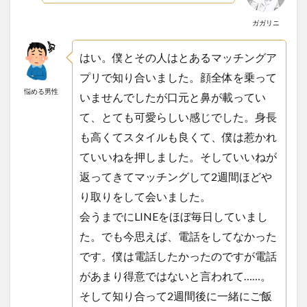
ガガリニ
はい。僕とその人はとあるマッチングア
プリで知り合いました。顔全体を乗って
悩める男性
いませんでしたが口元と鼻が載ってい
て、とても可愛らしい感じでした。身長
も高くてスタイルも良くて、僕は惹かれ
ていいねを押しました。そしていいねが
返ってきてマッチングして2週間ほどや
り取りをして会いました。
会うまでにLINEをほぼ毎日していまし
た。でも今思えば、電話をしてなかった
です。僕は電話したかったのですが電話
があまり得意ではないと言われて……。
そして知り合って2週間後に一緒にご飯