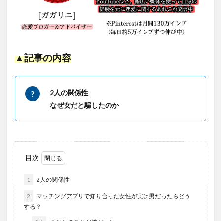
▲記事の内容
2人の関係性
なぜ女だと騙したのか
目次
1
2人の関係性
2
マッチングアプリで知り合った女性が実は男だったらどう
する？