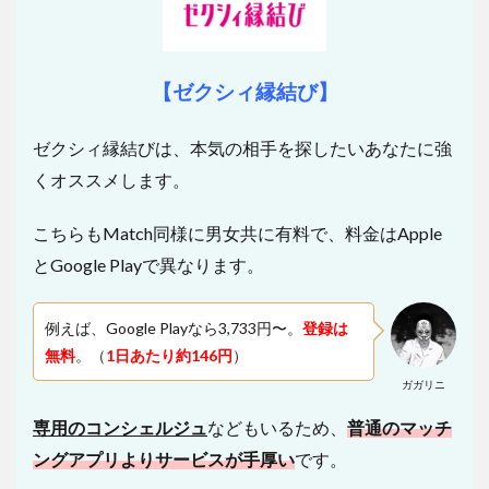
【
ゼクシィ縁結び
】
ゼクシィ縁結びは、本気の相手を探したいあなたに強
くオススメします。
こちらもMatch同様に男女共に有料で、料金はApple
とGoogle Playで異なります。
例えば、Google Playなら3,733円〜。
登録は
無料
。（
1日あたり約146円
）
ガガリニ
専用のコンシェルジュ
などもいるため、
普通のマッチ
ングアプリよりサービスが手厚い
です。