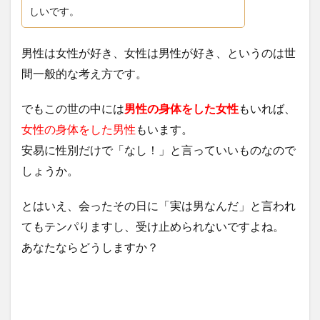
しいです。
男性は女性が好き、女性は男性が好き、というのは世
間一般的な考え方です。
でもこの世の中には
男性の身体をした女性
もいれば、
女性の身体をした男性
もいます。
安易に性別だけで「なし！」と言っていいものなので
しょうか。
とはいえ、会ったその日に「実は男なんだ」と言われ
てもテンパりますし、受け止められないですよね。
あなたならどうしますか？