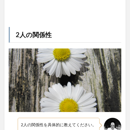
2人の関係性
2人の関係性を具体的に教えてください。