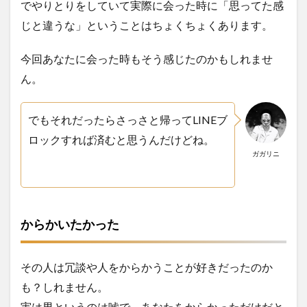
でやりとりをしていて実際に会った時に「思ってた感
じと違うな」ということはちょくちょくあります。
今回あなたに会った時もそう感じたのかもしれませ
ん。
でもそれだったらさっさと帰ってLINEブ
ロックすれば済むと思うんだけどね。
ガガリニ
からかいたかった
その人は冗談や人をからかうことが好きだったのか
も？しれません。
実は男というのは嘘で、あなたをからかっただけだと