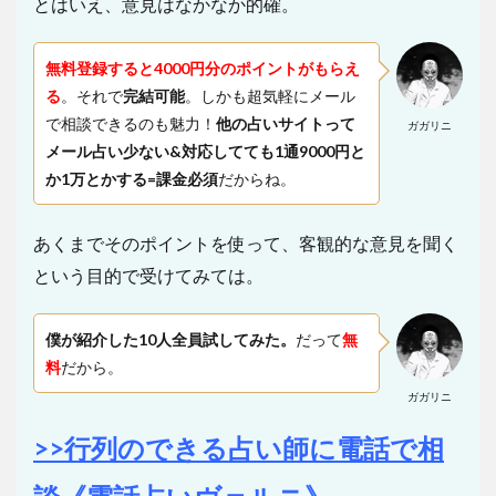
とはいえ、意見はなかなか的確。
無料登録すると4000円分のポイントがもらえ
る
。それで
完結可能
。しかも超気軽にメール
で相談できるのも魅力！
他の占いサイトって
ガガリニ
メール占い少ない&対応してても1通9000円と
か1万とかする=課金必須
だからね。
あくまでそのポイントを使って、客観的な意見を聞く
という目的で受けてみては。
僕が紹介した10人全員試してみた。
だって
無
料
だから。
ガガリニ
>>
行列のできる占い師に電話で相