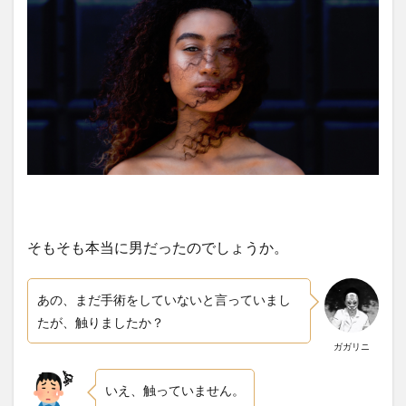
そもそも本当に男だったのでしょうか。
あの、まだ手術をしていないと言っていまし
たが、触りましたか？
ガガリニ
いえ、触っていません。